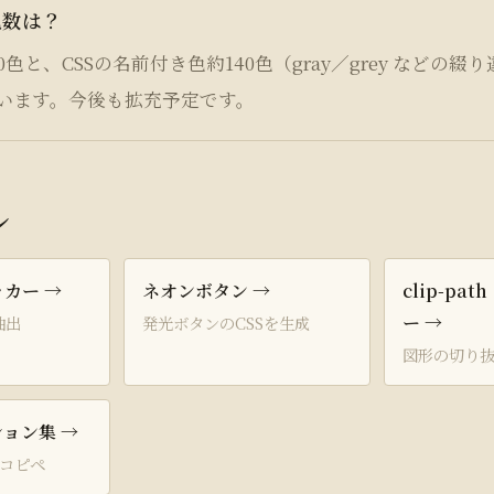
色数は？
色と、CSSの名前付き色約140色（gray／grey などの綴
います。今後も拡充予定です。
ル
カー →
ネオンボタン →
clip-pa
ー →
抽出
発光ボタンのCSSを生成
図形の切り抜
ション集 →
をコピペ