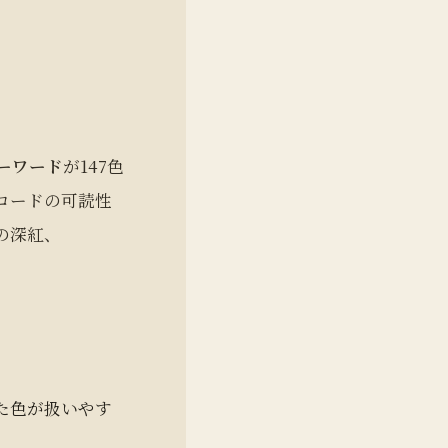
ーワード
が147色
コードの可読性
の深紅、
た色が扱いやす