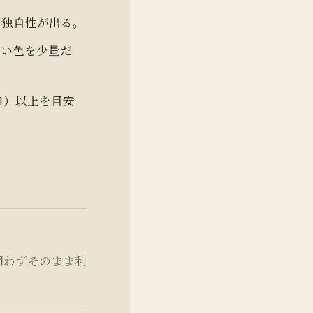
と独自性が出る。
高い色を少量だ
:1）以上を目安
問わずそのまま利