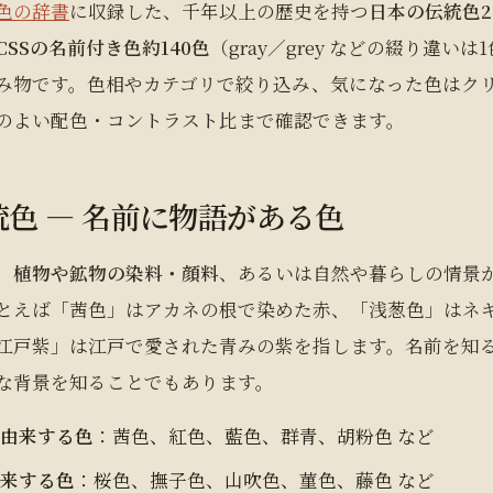
色の辞書
に収録した、千年以上の歴史を持つ
日本の伝統色2
CSSの名前付き色約140色
（gray／grey などの綴り違い
み物です。色相やカテゴリで絞り込み、気になった色はク
のよい配色・コントラスト比まで確認できます。
色 ― 名前に物語がある色
、
植物や鉱物の染料・顔料
、あるいは自然や暮らしの情景
とえば「茜色」はアカネの根で染めた赤、「浅葱色」はネ
江戸紫」は江戸で愛された青みの紫を指します。名前を知
な背景を知ることでもあります。
に由来する色
：茜色、紅色、藍色、群青、胡粉色 など
由来する色
：桜色、撫子色、山吹色、菫色、藤色 など