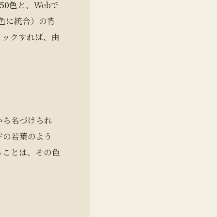
50色
と、Webで
は1色に統合）の背
リックすれば、由
から名づけられ
ギの若葉のよう
ることは、その色