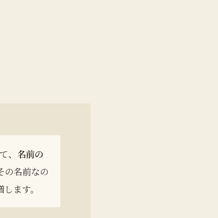
えて、
名前の
その名前なの
増します。