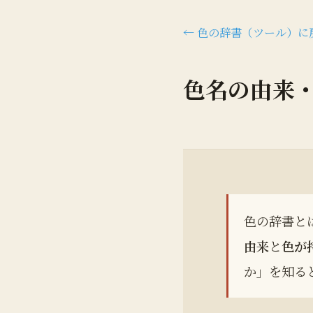
← 色の辞書（ツール）に
色名の由来
色の辞書とは
由来
と
色が
か」を知る