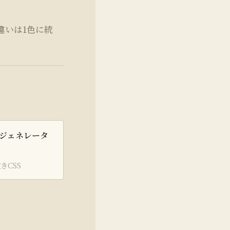
り違いは1色に統
th ジェネレータ
きCSS