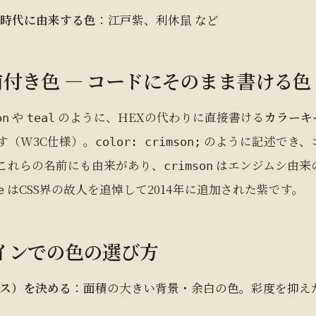
・時代に由来する色
：江戸紫、利休鼠 など
前付き色 ― コードにそのまま書ける色
や
のように、HEXの代わりに直接書ける
カラーキ
on
teal
す（W3C仕様）。
のように記述でき、
color: crimson;
これらの名前にも由来があり、
はエンジムシ由来
crimson
はCSS界の故人を追悼して2014年に追加された紫です。
e
ザインでの色の選び方
ス）を決める
：面積の大きい背景・余白の色。彩度を抑え