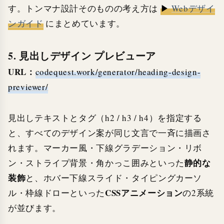
す。トンマナ設計そのものの考え方は
▶
Webデザイ
ンガイド
にまとめています。
5. 見出しデザイン プレビューア
URL：
codequest.work/generator/heading-design-
previewer/
見出しテキストとタグ（h2 / h3 / h4）を指定する
と、すべてのデザイン案が同じ文言で一斉に描画さ
れます。マーカー風・下線グラデーション・リボ
静的な
ン・ストライプ背景・角かっこ囲みといった
装飾
と、ホバー下線スライド・タイピングカーソ
CSSアニメーション
ル・枠線ドローといった
の2系統
が並びます。