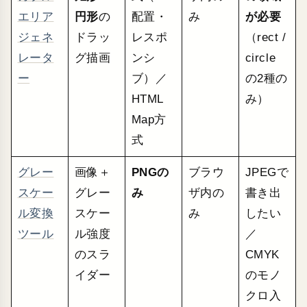
エリア
円形
の
配置・
み
が必要
ジェネ
ドラッ
レスポ
（rect /
レータ
グ描画
ンシ
circle
ー
ブ）／
の2種の
HTML
み）
Map方
式
グレー
画像＋
PNGの
ブラウ
JPEGで
スケー
グレー
み
ザ内の
書き出
ル変換
スケー
み
したい
ツール
ル強度
／
のスラ
CMYK
イダー
のモノ
クロ入