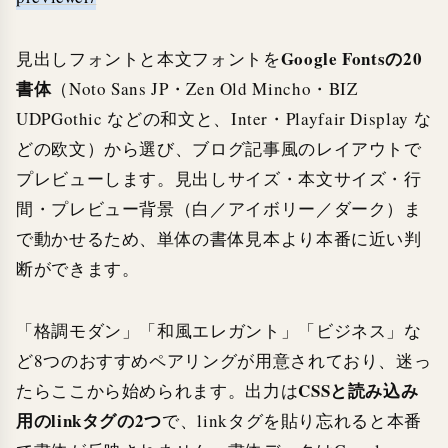
Google Fontsの20
見出しフォントと本文フォントを
書体
（Noto Sans JP・Zen Old Mincho・BIZ
UDPGothic などの和文と、Inter・Playfair Display な
どの欧文）から選び、ブログ記事風のレイアウトで
プレビューします。見出しサイズ・本文サイズ・行
間・プレビュー背景（白／アイボリー／ダーク）ま
で動かせるため、単体の書体見本より本番に近い判
断ができます。
「格調モダン」「和風エレガント」「ビジネス」な
ど8つのおすすめペアリングが用意されており、迷っ
CSSと読み込み
たらここから始められます。出力は
用のlinkタグの2つ
で、linkタグを貼り忘れると本番