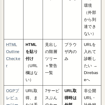
環境
（外部
から到
達でき
ない）
HTML
HTML
見出し
ブラウ
URLを
Outline
を貼り
の階層
ザ内の
入れて
Checke
付け
ツリー
み
診断し
r
（URL
＋警告
たい →
欄はな
一覧
Direbas
い）
eへ
OGPプ
URL取
7サービ
URL取
非公開
レビュ
得、ま
スぶん
得時は
URL・
ーツー
たは手
のカー
外部
社外秘