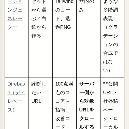
ーショ
セット
Tailwind
ザ内の
ような
ンジェ
から選
のコー
み
多階調
ネレー
ぶ／白
ド、透
表現
ター
紙から
過PNG
（グラ
作る
デーシ
ョンの
合成で
はな
い）
Direbas
診断し
100点満
サーバ
非公開
e（ディ
たい
点のス
ー側か
URL・
レベー
URL
コア＋
ら対象
社外秘
ス）
指摘＋
URLを
ペー
改善コ
クロー
ジ・ロ
ード
ルする
ーカル