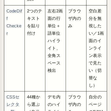
CodeDif
2つのテ
左右2画
ブラウ
空白差
f
キスト
面の行
ザ内の
分を無
Checke
を貼り
単位＋
み
視した
r
付け
語単位
い／1画
ハイラ
面のイ
イト、
ンライ
全角ス
ン表示
ペース
で見た
検出
い（切
替な
し）
CSSセ
44種か
デモ内
ブラウ
自分の
レクタ
ら選ぶ
のハイ
ザ内の
ページ