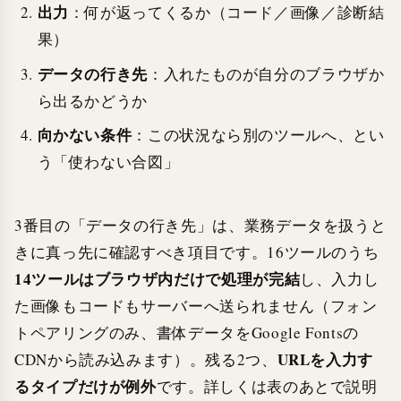
出力
：何が返ってくるか（コード／画像／診断結
果）
データの行き先
：入れたものが自分のブラウザか
ら出るかどうか
向かない条件
：この状況なら別のツールへ、とい
う「使わない合図」
3番目の「データの行き先」は、業務データを扱うと
きに真っ先に確認すべき項目です。16ツールのうち
14ツールはブラウザ内だけで処理が完結
し、入力し
た画像もコードもサーバーへ送られません（フォン
トペアリングのみ、書体データをGoogle Fontsの
URLを入力す
CDNから読み込みます）。残る2つ、
るタイプだけが例外
です。詳しくは表のあとで説明