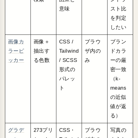
意味
スト比
を判定
したい
画像カ
画像＋
CSS /
ブラウ
ブラン
ラーピ
抽出す
Tailwind
ザ内の
ドカラ
ッカー
る色数
/ SCSS
み
ーの厳
形式の
密一致
パレッ
（k-
ト
means
の近似
値が返
る）
グラデ
273プリ
CSS・
ブラウ
写真の