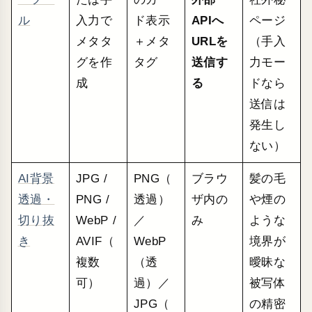
ル
入力で
ド表示
APIへ
ページ
メタタ
＋メタ
URLを
（手入
グを作
タグ
送信す
力モー
成
る
ドなら
送信は
発生し
ない）
AI背景
JPG /
PNG（
ブラウ
髪の毛
透過・
PNG /
透過）
ザ内の
や煙の
切り抜
WebP /
／
み
ような
き
AVIF（
WebP
境界が
複数
（透
曖昧な
可）
過）／
被写体
JPG（
の精密