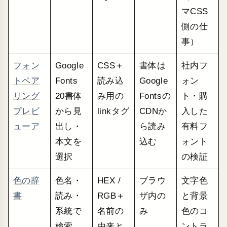
マCSS
側の仕
事）
フォン
Google
CSS＋
書体は
社内フ
トペア
Fonts
読み込
Google
ォン
リング
20書体
み用の
Fontsの
ト・購
プレビ
から見
linkタグ
CDNか
入した
ューア
出し・
ら読み
有料フ
本文を
込む
ォント
選択
の検証
色の辞
色名・
HEX /
ブラウ
文字色
書
読み・
RGB＋
ザ内の
と背景
系統で
名前の
み
色のコ
検索
由来と
ントラ