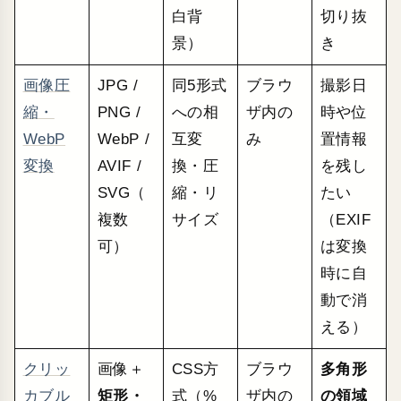
白背
切り抜
景）
き
画像圧
JPG /
同5形式
ブラウ
撮影日
縮・
PNG /
への相
ザ内の
時や位
WebP
WebP /
互変
み
置情報
変換
AVIF /
換・圧
を残し
SVG（
縮・リ
たい
複数
サイズ
（EXIF
可）
は変換
時に自
動で消
える）
クリッ
画像＋
CSS方
ブラウ
多角形
カブル
矩形・
式（%
ザ内の
の領域