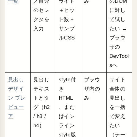
一覧
／自分
ライト
み
のDOM
のセレ
＋ヒッ
に対し
クタを
ト数＋
て試し
入力
サンプ
たい →
ルCSS
ブラウ
ザの
DevTool
sへ
見出し
見出し
style付
ブラウ
サイト
デザイ
テキス
き
ザ内の
全体の
ン プレ
トとタ
HTML
み
見出し
ビュー
グ（h2
、また
を一括
ア
/ h3 /
はイン
で変え
h4）
ライン
たい
style版
（テー