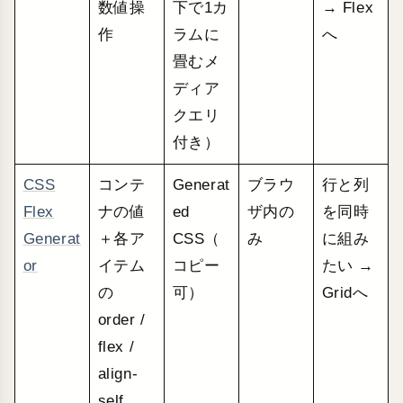
数値操
下で1カ
→ Flex
作
ラムに
へ
畳むメ
ディア
クエリ
付き）
CSS
コンテ
Generat
ブラウ
行と列
Flex
ナの値
ed
ザ内の
を同時
Generat
＋各ア
CSS（
み
に組み
or
イテム
コピー
たい →
の
可）
Gridへ
order /
flex /
align-
self