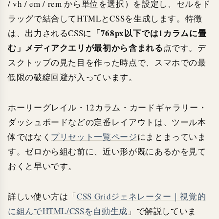
/ vh / em / rem から単位を選択）を設定し、セルをド
ラッグで結合してHTMLとCSSを生成します。特徴
「768px以下では1カラムに畳
は、出力されるCSSに
む」メディアクエリが最初から含まれる
点です。デ
スクトップの見た目を作った時点で、スマホでの最
低限の破綻回避が入っています。
ホーリーグレイル・12カラム・カードギャラリー・
ダッシュボードなどの定番レイアウトは、ツール本
体ではなく
プリセット一覧ページ
にまとまっていま
す。ゼロから組む前に、近い形が既にあるかを見て
おくと早いです。
詳しい使い方は「
CSS Gridジェネレーター｜視覚的
に組んでHTML/CSSを自動生成
」で解説していま