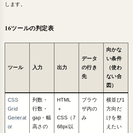
します。
16ツールの判定表
向かな
データ
い条件
ツール
入力
出力
の行き
（使わ
先
ない合
図）
CSS
列数・
HTML
ブラウ
横並び1
Grid
行数・
＋
ザ内の
方向だ
Generat
gap・幅
CSS（7
み
けを整
or
高さの
68px以
えたい