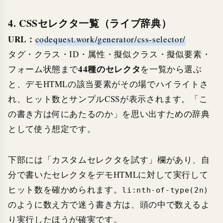
4. CSSセレクタ一覧（ライブ辞典）
URL：
codequest.work/generator/css-selector/
タグ・クラス・ID・属性・擬似クラス・擬似要素・
44種のセレクタ
フォーム状態まで
を一覧から選ぶ
と、デモHTMLの該当要素がその場でハイライトさ
れ、ヒット数とサンプルCSSが表示されます。「こ
の書き方は何にあたるのか」を思い出すための辞典
として使う想定です。
下部には「カスタムセレクタを試す」欄があり、自
分で書いたセレクタをデモHTMLに対して実行して
ヒット数を確かめられます。
li:nth-of-type(2n)
のように数え方で迷う書き方は、頭の中で数えるよ
り実行したほうが確実です。