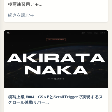
模写練習用デモ...
続きを読む
模写上級 #004 | GSAPとScrollTriggerで実現するス
クロール連動リバー...