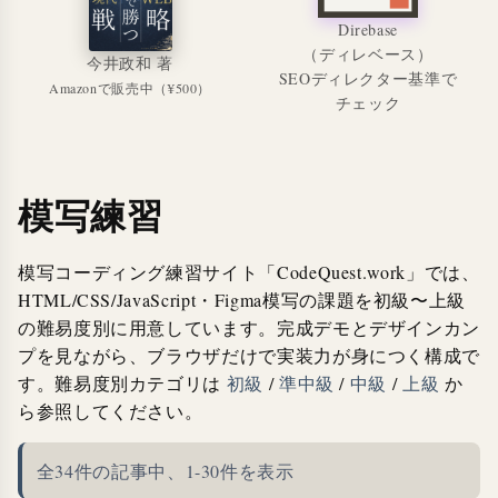
Direbase
（ディレベース）
今井政和 著
SEOディレクター基準で
Amazonで販売中（¥500）
チェック
模写練習
模写コーディング練習サイト「CodeQuest.work」では、
HTML/CSS/JavaScript・Figma模写の課題を初級〜上級
の難易度別に用意しています。完成デモとデザインカン
プを見ながら、ブラウザだけで実装力が身につく構成で
す。難易度別カテゴリは
初級
/
準中級
/
中級
/
上級
か
ら参照してください。
全34件の記事中、1-30件を表示