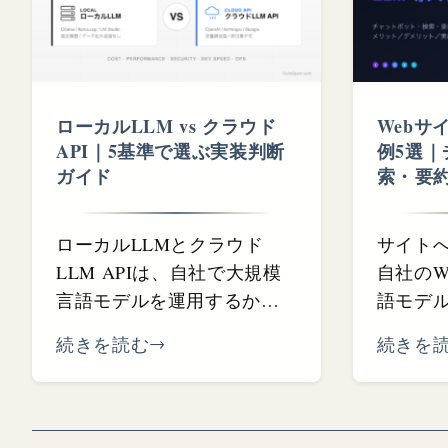
ローカルLLM vs クラウド
Webサ
API｜5基準で選ぶ実装判断
例5選｜
ガイド
索・⁠要
ローカルLLMとクラウド
サイトへ
LLM APIは、自社で大規模
自社のW
言語モデルを運用するか、
語モデル（
外部のAPIサービスに...
Claude・
続きを読む
続きを