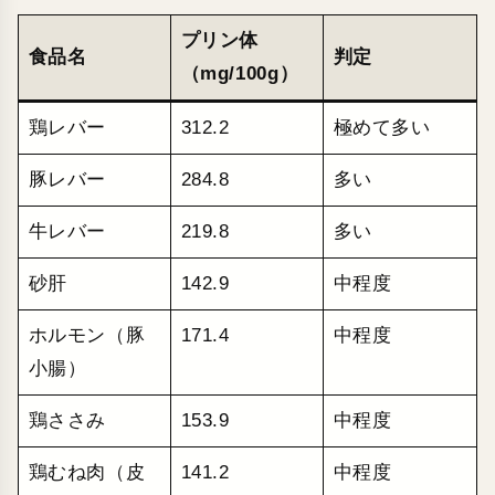
プリン体
食品名
判定
（mg/100g）
鶏レバー
312.2
極めて多い
豚レバー
284.8
多い
牛レバー
219.8
多い
砂肝
142.9
中程度
ホルモン（豚
171.4
中程度
小腸）
鶏ささみ
153.9
中程度
鶏むね肉（皮
141.2
中程度