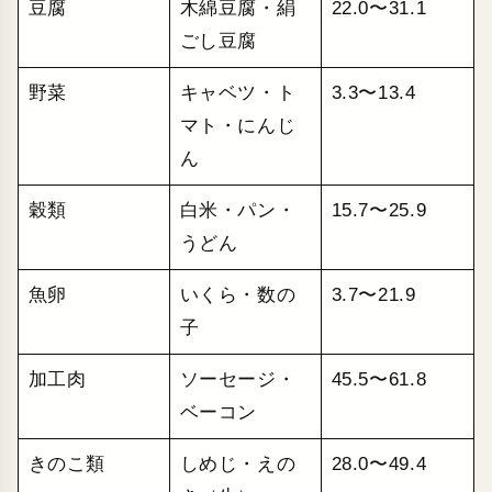
豆腐
木綿豆腐・絹
22.0〜31.1
ごし豆腐
野菜
キャベツ・ト
3.3〜13.4
マト・にんじ
ん
穀類
白米・パン・
15.7〜25.9
うどん
魚卵
いくら・数の
3.7〜21.9
子
加工肉
ソーセージ・
45.5〜61.8
ベーコン
きのこ類
しめじ・えの
28.0〜49.4