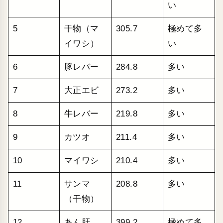
い
5
干物（マ
305.7
極めて多
イワシ）
い
6
豚レバー
284.8
多い
7
大正エビ
273.2
多い
8
牛レバー
219.8
多い
9
カツオ
211.4
多い
10
マイワシ
210.4
多い
11
サンマ
208.8
多い
（干物）
12
あん肝
399.2
極めて多