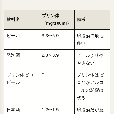
プリン体
飲料名
備考
（mg/100ml）
ビール
3.3〜6.9
醸造酒で最も
多い
発泡酒
2.8〜3.9
ビールよりや
や少ない
プリン体ゼロ
0
プリン体はゼ
ビール
ロだがアルコ
ールの影響は
残る
日本酒
1.2〜1.5
醸造酒だが意