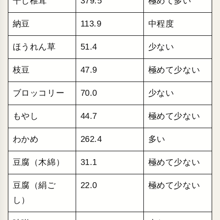
干し椎茸
379.5
極めて多い
納豆
113.9
中程度
ほうれん草
51.4
少ない
枝豆
47.9
極めて少ない
ブロッコリー
70.0
少ない
もやし
44.7
極めて少ない
わかめ
262.4
多い
豆腐（木綿）
31.1
極めて少ない
豆腐（絹ご
22.0
極めて少ない
し）