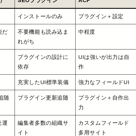
a）
SEOプラグイン
ACF
インストールのみ
プラグイン＋設定
能だ
不要機能も読み込ま
中程度
れがち
プラグインの設計に
UIは強いが出力は自
依存
作
充実したUI標準装備
強力なフィールドUI
追随
プラグイン更新追随
プラグイン＋自作出
力
社運
編集者多数の組織サ
カスタムフィールド
イト
多用サイト