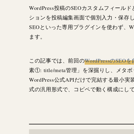
WordPress投稿のSEOカスタムフィ
ションを投稿編集画面で個別入力・保存
SEOといった専用プラグインを使わず、WordP
ます。
この記事では、前回の
WordPressのS
素①: title/meta管理」を深掘りし、
WordPress公式APIだけで完結する
式の汎用形式で、コピペで動く構成にし