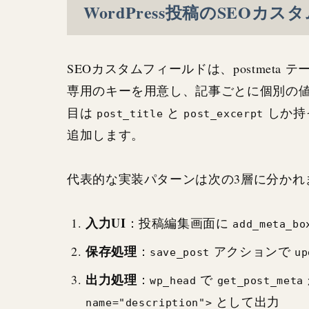
WordPress投稿のSEO
SEOカスタムフィールドは、postmet
専用のキーを用意し、記事ごとに個別の値を保
目は
と
しか持
post_title
post_excerpt
追加します。
代表的な実装パターンは次の3層に分かれ
入力UI
：投稿編集画面に
add_meta_bo
保存処理
：
アクションで
save_post
up
出力処理
：
で
wp_head
get_post_meta
として出力
name="description">