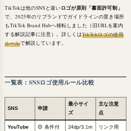
ロゴが原則「書面許可制」
TikTokは他のSNSと違い
で、2025年のリブランドでガイドラインの置き場所
もTikTok Brand Hubへ移転しました（旧URLを案内
する解説記事に注意）。詳しくは
TikTokロゴの使用
ルール
で解説しています。
一覧表：SNSロゴ使用ルール比較
最小サイ
主な注意
SNS
申請
ズ
点
YouTube
🟡 条件付
24dp/3.1m
リンク用