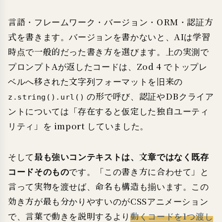
言語・フレームワーク・バージョン・ORM・認証方
式を書きます。バージョンを書かないと、AIは学習
時点で一般的だった書き方を選びます。上の実測で
プロンプトAが返したコードは、Zod 4 でトップレ
ベルへ移された文字列フォーマットを旧来の
の形で呼び、認証やDBクライア
z.string().url()
ントについては「存在すると仮定した独自ユーティ
リティ」を import していました。
そして
最も強いコンテキストは、文章ではなく既存
コードそのもの
です。「この書き方に合わせて」と
言って実物を渡せば、命名も構造も揃います。この
効き方が最も分かりやすいのがCSSアニメーション
で、言葉で動きを説明するより
動くコードを1つ渡し