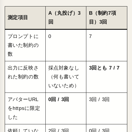
A（丸投げ）3
B（制約7項
測定項目
回
目）3回
プロンプトに
0
7
書いた制約の
数
出力に反映さ
採点対象なし
3回とも 7 / 7
れた制約の数
（何も書いて
いないため）
アバターURL
0回 / 3回
3回 / 3回
をhttpsに限定
した
依頼していな
2回 / 3回
0回 / 3回