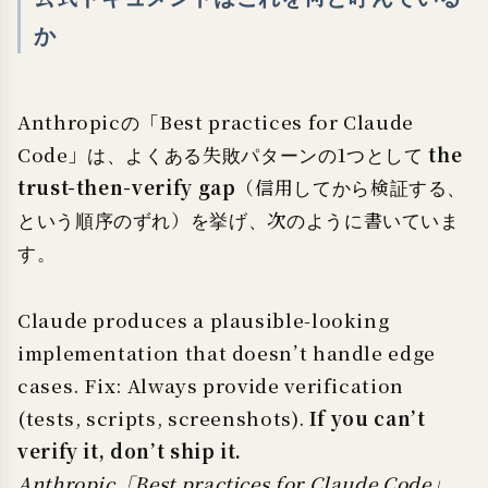
か
Anthropicの「Best practices for Claude
Code」は、よくある失敗パターンの1つとして
the
trust-then-verify gap
（信用してから検証する、
という順序のずれ）を挙げ、次のように書いていま
す。
Claude produces a plausible-looking
implementation that doesn’t handle edge
cases. Fix: Always provide verification
(tests, scripts, screenshots).
If you can’t
verify it, don’t ship it.
Anthropic「Best practices for Claude Code」