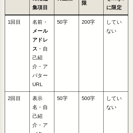
限
集項目
に限定
1回目
名前・
50字
200字
してい
メール
ない
アドレ
ス
・自
己紹
介・ア
バター
URL
2回目
表示
50字
500字
してい
名・自
ない
己紹
介・ア