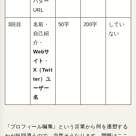
バター
URL
3回目
名前・
50字
200字
してい
自己紹
ない
介・
Webサ
イト
・
X（Twit
ter）ユ
ーザー
名
「プロフィール編集」という言葉から何を連想する
かが毎回違うので、当然そうなります。問題はここ