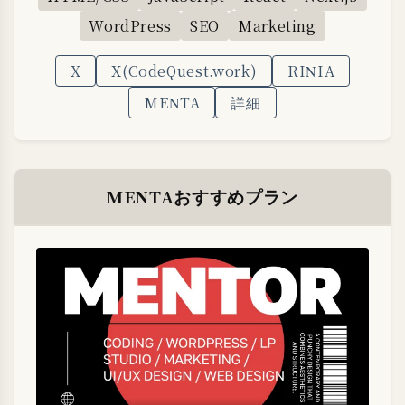
WordPress
SEO
Marketing
X
X(CodeQuest.work)
RINIA
MENTA
詳細
MENTAおすすめプラン