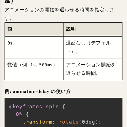
延）
アニメーションの開始を遅らせる時間を指定しま
す。
値
説明
遅延なし（デフォル
0s
ト）。
数値（例:
,
）
アニメーション開始を
1s
500ms
遅らせる時間。
例: animation-delay の使い方
@keyframes
 spin
{
Copy
0%
{
transform
:
rotate
(
0deg
)
;