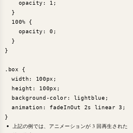
    opacity: 1;

  }

  100% {

    opacity: 0;

  }

}

.box {

  width: 100px;

  height: 100px;

  background-color: lightblue;

  animation: fadeInOut 2s linear 3;

上記の例では、アニメーションが 3 回再生された