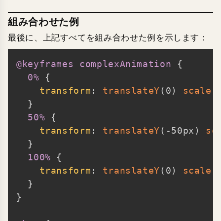
組み合わせた例
最後に、上記すべてを組み合わせた例を示します：
@keyframes
 complexAnimation
{
Copy
0%
{
transform
:
translateY
(
0
)
scale
(
}
50%
{
transform
:
translateY
(
-50px
)
sc
}
100%
{
transform
:
translateY
(
0
)
scale
(
}
}