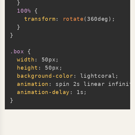
}
100%
{
transform
:
rotate
(
360deg
)
;
}
}
.box
{
width
:
 50px
;
height
:
 50px
;
background-color
:
 lightcoral
;
animation
:
 spin 2s linear infinit
animation-delay
:
 1s
;
}