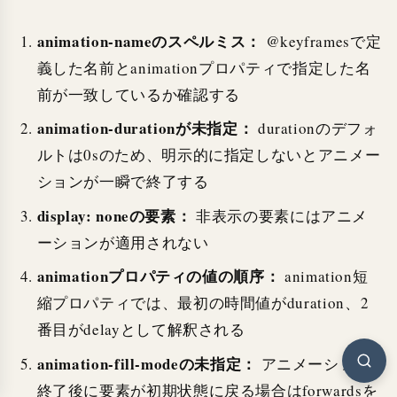
animation-nameのスペルミス：
@keyframesで定
義した名前とanimationプロパティで指定した名
前が一致しているか確認する
animation-durationが未指定：
durationのデフォ
ルトは0sのため、明示的に指定しないとアニメー
ションが一瞬で終了する
display: noneの要素：
非表示の要素にはアニメ
ーションが適用されない
animationプロパティの値の順序：
animation短
縮プロパティでは、最初の時間値がduration、2
番目がdelayとして解釈される
animation-fill-modeの未指定：
アニメーション
終了後に要素が初期状態に戻る場合はforwardsを