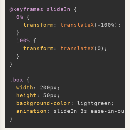
@keyframes
 slideIn
{
Copy
0%
{
transform
:
translateX
(
-100%
)
;
}
100%
{
transform
:
translateX
(
0
)
;
}
}
.box
{
width
:
 200px
;
height
:
 50px
;
background-color
:
 lightgreen
;
animation
:
 slideIn 3s ease-in-out
}