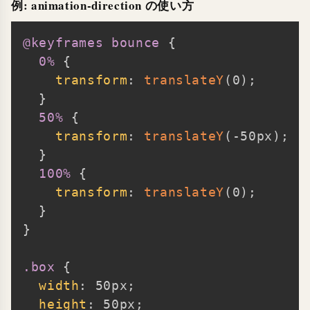
例: animation-direction の使い方
@keyframes
 bounce
{
Copy
0%
{
transform
:
translateY
(
0
)
;
}
50%
{
transform
:
translateY
(
-50px
)
;
}
100%
{
transform
:
translateY
(
0
)
;
}
}
.box
{
width
:
 50px
;
height
:
 50px
;