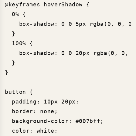
@keyframes hoverShadow {

  0% {

    box-shadow: 0 0 5px rgba(0, 0, 0,
  }

  100% {

    box-shadow: 0 0 20px rgba(0, 0, 0
  }

}

button {

  padding: 10px 20px;

  border: none;

  background-color: #007bff;

  color: white;
