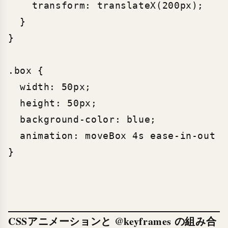
    transform: translateX(200px);

  }

}

.box {

  width: 50px;

  height: 50px;

  background-color: blue;

  animation: moveBox 4s ease-in-out i
CSSアニメーションと @keyframes の組み合