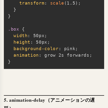
transform
:
scale
(
1.5
)
;
}
}
.box
{
width
:
 50px
;
height
:
 50px
;
background-color
:
 pink
;
animation
:
 grow 2s forwards
;
}
5. animation-delay（アニメーションの遅