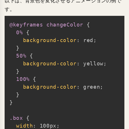
以下は、背景色を変化させるアニメーションの例で
す。
@keyframes
 changeColor
{
Copy
0%
{
background-color
:
 red
;
}
50%
{
background-color
:
 yellow
;
}
100%
{
background-color
:
 green
;
}
}
.box
{
width
:
 100px
;