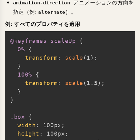
: アニメーションの方向を
animation-direction
指定（例:
）。
alternate
例: すべてのプロパティを適用
@keyframes
 scaleUp
{
Copy
0%
{
transform
:
scale
(
1
)
;
}
100%
{
transform
:
scale
(
1.5
)
;
}
}
.box
{
width
:
 100px
;
height
:
 100px
;