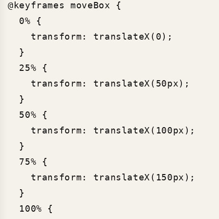
@keyframes moveBox {

  0% {

    transform: translateX(0);

  }

  25% {

    transform: translateX(50px);

  }

  50% {

    transform: translateX(100px);

  }

  75% {

    transform: translateX(150px);

  }

  100% {
