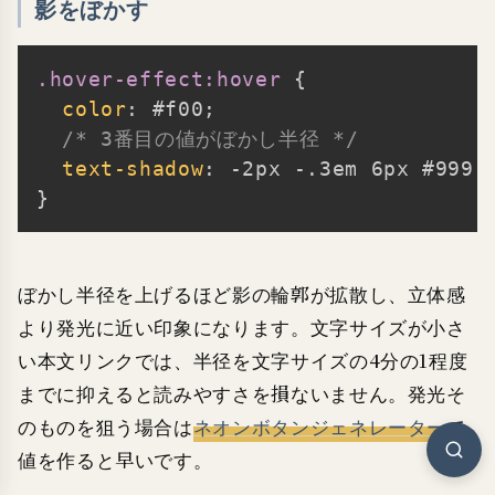
影をぼかす
.hover-effect:hover
{
Copy
color
:
 #f00
;
/* 3番目の値がぼかし半径 */
text-shadow
:
 -2px -.3em 6px #999
;
}
ぼかし半径を上げるほど影の輪郭が拡散し、立体感
より発光に近い印象になります。文字サイズが小さ
い本文リンクでは、半径を文字サイズの4分の1程度
までに抑えると読みやすさを損ないません。発光そ
のものを狙う場合は
ネオンボタンジェネレーター
で
値を作ると早いです。