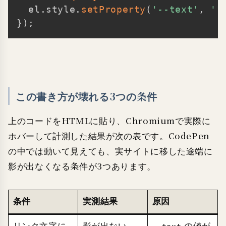
  el
.
style
.
setProperty
(
'--text'
,
'"
}
)
;
この書き方が壊れる3つの条件
上のコードをHTMLに貼り、Chromiumで実際に
ホバーして計測した結果が次の表です。CodePen
の中では動いて見えても、実サイトに移した途端に
影が出なくなる条件が3つあります。
条件
実測結果
原因