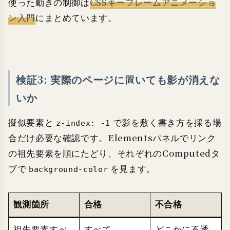
使った動きの制御は
CSSキーフレームアニメーショ
ン入門
にまとめています。
検証3: 実際のページに置いても影が消えな
いか
擬似要素と
で影を敷く書き方を採る場
z-index: -1
合だけ必要な確認です。Elementsパネルでリンク
の祖先要素を順にたどり、それぞれのComputedタ
ブで
を見ます。
background-color
観測箇所
合格
不合格
祖先要素すべ
すべて
どこかに不透