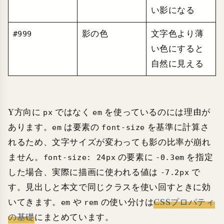
い影になる
影の色
文字色より薄
#999
い色にすると
自然に見える
Y方向に
ではなく
を使っているのには理由が
px
em
あります。
は要素の
を基準に計算さ
em
font-size
れるため、文字サイズが変わっても影の比率が崩れ
ません。
の要素に
を指定
font-size: 24px
-0.3em
した場合、実際に描画に使われる値は
で
-7.2px
す。見出しと本文で同じクラスを使い回すときに効
いてきます。
や
の使い分けは
CSSプロパティ
em
rem
の基礎
にまとめています。