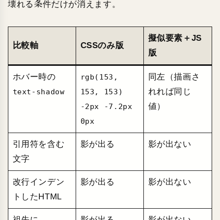
壊れる条件だけが消えます。
擬似要素＋JS
比較軸
CSSのみ版
版
ホバー時の
同左（描画さ
rgb(153,
れれば同じ
text-shadow
153, 153)
値）
-2px -7.2px
0px
引用符を含む
影が出る
影が出ない
文字
改行インデン
影が出る
影が出ない
トしたHTML
祖先に
影が出る
影が出ない