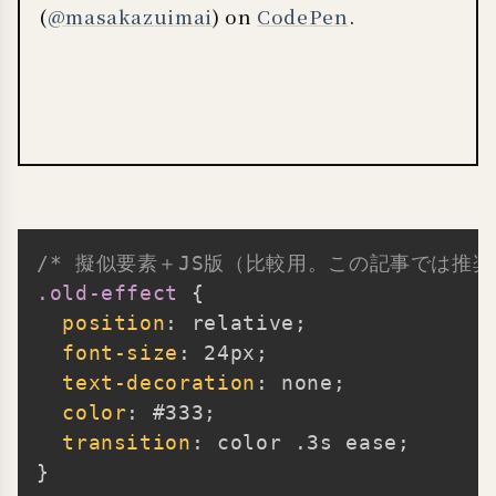
(
@masakazuimai
) on
CodePen
.
/* 擬似要素＋JS版（比較用。この記事では推奨
Copy
.old-effect
{
position
:
 relative
;
font-size
:
 24px
;
text-decoration
:
 none
;
color
:
 #333
;
transition
:
 color .3s ease
;
}