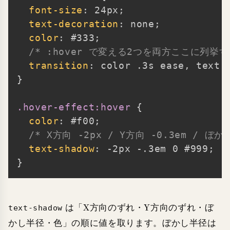
font-size
:
 24px
;
text-decoration
:
 none
;
color
:
 #333
;
/* :hover で変える2つを両方ここに列挙す
transition
:
 color .3s ease
,
 text-
}
.hover-effect:hover
{
color
:
 #f00
;
/* X方向 -2px / Y方向 -0.3em / ぼかし
text-shadow
:
 -2px -.3em 0 #999
;
}
は「X方向のずれ・Y方向のずれ・ぼ
text-shadow
かし半径・色」の順に値を取ります。ぼかし半径は