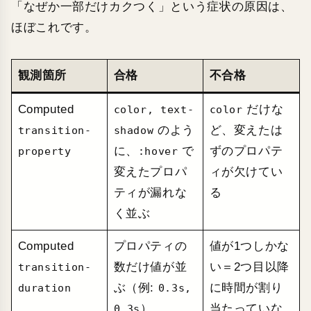
「なぜか一部だけカクつく」という症状の原因は、
ほぼこれです。
観測箇所
合格
不合格
Computed
だけな
color, text-
color
のよう
ど、変えたは
transition-
shadow
に、
で
ずのプロパテ
property
:hover
変えたプロパ
ィが欠けてい
ティが漏れな
る
く並ぶ
Computed
プロパティの
値が1つしかな
数だけ値が並
い＝2つ目以降
transition-
ぶ（例:
に時間が割り
duration
0.3s,
）
当たっていな
0.3s