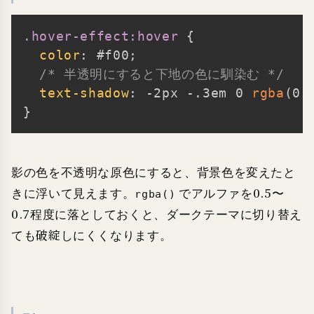
.hover-effect:hover
{
Copy
color
:
 #f00
;
/* 半透明にすると下地の色に馴染む */
text-shadow
:
 -2px -.3em 0 
rgba
(
0
,
}
影の色を不透明な原色にすると、背景色を変えたと
きに浮いて見えます。
でアルファを0.5〜
rgba()
0.7程度に落としておくと、ダークテーマに切り替え
ても破綻しにくくなります。