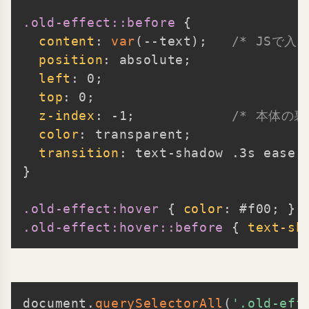
.old-effect::before
{
content
:
var
(
--text
)
;
/* JSで入
position
:
 absolute
;
left
:
 0
;
top
:
 0
;
z-index
:
 -1
;
/* 本体の裏
color
:
 transparent
;
transition
:
 text-shadow .3s ease
;
}
.old-effect:hover
{
color
:
 #f00
;
}
.old-effect:hover::before
{
text-sh
document
.
querySelectorAll
(
'.old-eff
Copy