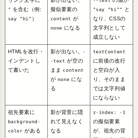
リンク文字に
影が出ない。
の値が
--text
を含む（例:
擬似要素の
と
"
"say "hi""
）
が
なり、CSSの
say "hi"
content
になる
文字列として
none
成立しない
HTMLを改行・
影が出ない。
-
textContent
インデントし
が空の
に前後の改行
-text
て書いた
まま
と空白が入
content
が
にな
り、そのまま
none
る
では文字列値
にならない
祖先要素に
影が背景に隠
z-index: -1
れて見えなく
の擬似要素
background-
がある
なる
が、祖先の背
color