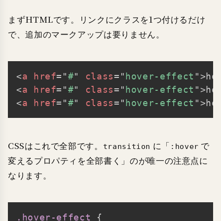
まずHTMLです。リンクにクラスを1つ付けるだけ
で、追加のマークアップは要りません。
<
a
href
=
"
#
"
class
=
"
hover-effect
"
>
ho
Copy
<
a
href
=
"
#
"
class
=
"
hover-effect
"
>
ho
<
a
href
=
"
#
"
class
=
"
hover-effect
"
>
ho
CSSはこれで全部です。
に「
で
transition
:hover
変えるプロパティを全部書く」のが唯一の注意点に
なります。
.hover-effect
{
Copy