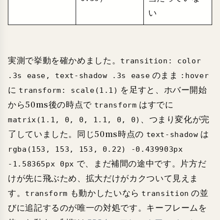
い
実測で挙動を確かめました。
transition: color
のまま
.3s ease, text-shadow .3s ease
:hover
に
を足すと、ホバー開始
transform: scale(1.1)
から50ms後の時点で
はすでに
transform
、つまり変化が完
matrix(1.1, 0, 0, 1.1, 0, 0)
了していました。同じ50ms時点の
は
text-shadow
rgba(153, 153, 153, 0.22) -0.439903px
で、まだ補間の途中です。片方だ
-1.58365px 0px
けが先に飛ぶため、拡大だけがカクついて見えま
す。
も動かしたいなら
の並
transform
transition
びに追記するのが唯一の対処です。キーフレームを