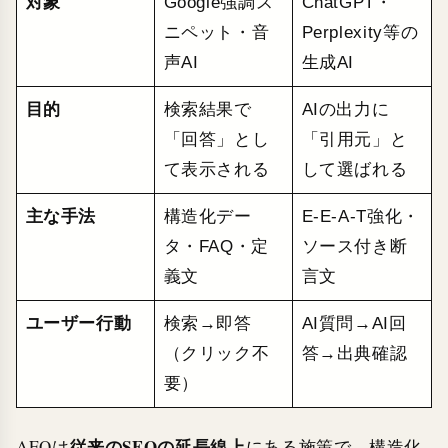
対象
Google強調ス
ChatGPT・
ニペット・音
Perplexity等の
声AI
生成AI
目的
検索結果で
AIの出力に
「回答」とし
「引用元」と
て表示される
して選ばれる
主な手法
構造化デー
E-E-A-T強化・
タ・FAQ・定
ソース付き断
義文
言文
ユーザー行動
検索→即答
AI質問→AI回
（クリック不
答→出典確認
要）
従来のSEOの延長線上
AEOは
にある施策で、構造化