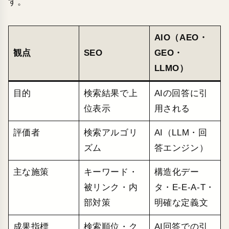
す。
AIO（AEO・
観点
SEO
GEO・
LLMO）
目的
検索結果で上
AIの回答に引
位表示
用される
評価者
検索アルゴリ
AI（LLM・回
ズム
答エンジン）
主な施策
キーワード・
構造化デー
被リンク・内
タ・E-E-A-T・
部対策
明確な定義文
成果指標
検索順位・ク
AI回答での引