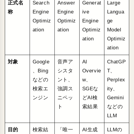
正式名
Search
Answer
Generat
Large
称
Engine
Engine
ive
Langua
Optimiz
Optimiz
Engine
ge
ation
ation
Optimiz
Model
ation
Optimiz
ation
対象
Google
音声ア
AI
ChatGP
、Bing
シスタ
Overvie
T、
などの
ント、
w、
Perplex
検索エ
強調ス
SGEな
ity、
ンジン
ニペッ
どAI検
Gemini
ト
索結果
などの
LLM
目的
検索結
「唯一
AI生成
LLMの