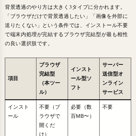
背景透過のやり方は大きく3タイプに分かれます。
「ブラウザだけで背景透過したい」「画像を外部に
送りたくない」という条件では、インストール不要
で端末内処理が完結するブラウザ完結型が最も相性
の良い選択肢です。
ブラウザ
サーバー
インスト
完結型
送信型オ
項目
ール型ソ
（本ツー
ンライン
フト
ル）
サービス
インスト
不要（ブ
必要（数
不要
ール
ラウザで
百MB〜）
開くだ
け）