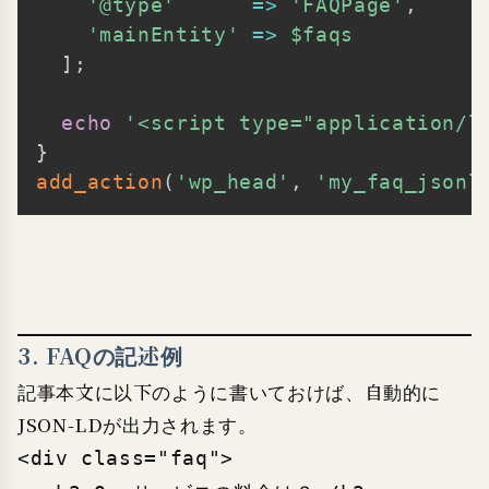
'@type'
=>
'FAQPage'
,
'mainEntity'
=>
$faqs
]
;
echo
'<script type="application/l
}
add_action
(
'wp_head'
,
'my_faq_jsonl
3. FAQの記述例
記事本文に以下のように書いておけば、自動的に
JSON-LDが出力されます。
<div class="faq">
