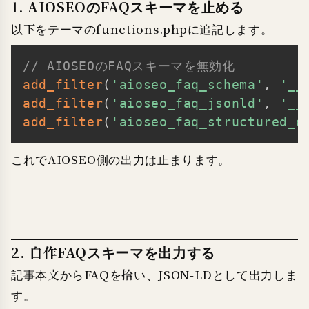
1. AIOSEOのFAQスキーマを止める
以下をテーマのfunctions.phpに追記します。
// AIOSEOのFAQスキーマを無効化
Copy
add_filter
(
'aioseo_faq_schema'
,
'__
add_filter
(
'aioseo_faq_jsonld'
,
'__
add_filter
(
'aioseo_faq_structured_d
これでAIOSEO側の出力は止まります。
2. 自作FAQスキーマを出力する
記事本文からFAQを拾い、JSON-LDとして出力しま
す。