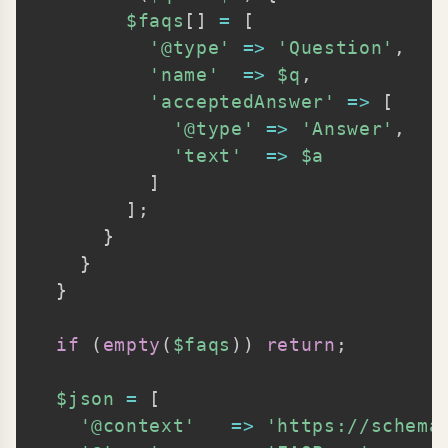
$faqs
[
]
=
[
'@type'
=>
'Question'
,
'name'
=>
$q
,
'acceptedAnswer'
=>
[
'@type'
=>
'Answer'
,
'text'
=>
$a
]
]
;
}
}
}
if
(
empty
(
$faqs
)
)
return
;
$json
=
[
'@context'
=>
'https://schema