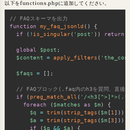
以下をfunctions.phpに追加してください。
// FAQスキーマを出力
Copy
function
my_faq_jsonld
(
)
{
if
(
!
is_singular
(
'post'
)
)
return
;
global
$post
;
$content
=
apply_filters
(
'the_con
$faqs
=
[
]
;
// FAQブロック(.faq内のh3を質問、直
if
(
preg_match_all
(
'/<h3[^>]*>(.*
foreach
(
$matches
as
$m
)
{
$q
=
trim
(
strip_tags
(
$m
[
1
]
)
)
;
$a
=
trim
(
strip_tags
(
$m
[
3
]
)
)
;
if
(
$q
&&
$a
)
{