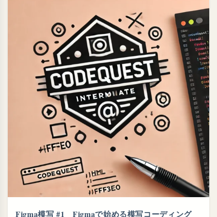
Figma模写 #1 Figmaで始める模写コーディング