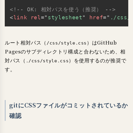
<!-- OK: 相対パスを使う（推奨） -->
<
link
rel
=
"
stylesheet
"
href
=
"
./css/
ルート相対パス（
）はGitHub
/css/style.css
Pagesのサブディレクトリ構成と合わないため、相
対パス（
）を使用するのが推奨で
./css/style.css
す。
gitにCSSファイルがコミットされているか
確認