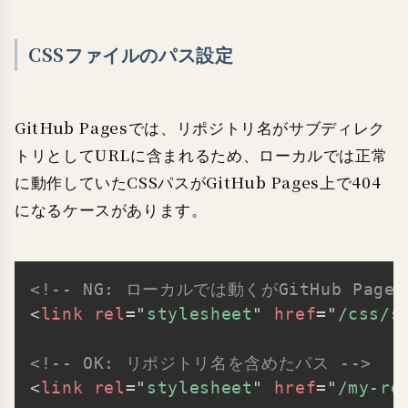
CSSファイルのパス設定
GitHub Pagesでは、リポジトリ名がサブディレク
トリとしてURLに含まれるため、ローカルでは正常
に動作していたCSSパスがGitHub Pages上で404
になるケースがあります。
<!-- NG: ローカルでは動くがGitHub Pages
Copy
<
link
rel
=
"
stylesheet
"
href
=
"
/css/s
<!-- OK: リポジトリ名を含めたパス -->
<
link
rel
=
"
stylesheet
"
href
=
"
/my-re