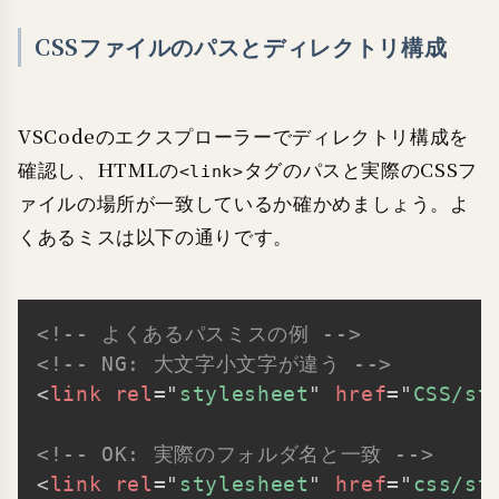
CSSファイルのパスとディレクトリ構成
VSCodeのエクスプローラーでディレクトリ構成を
確認し、HTMLの
タグのパスと実際のCSSフ
<link>
ァイルの場所が一致しているか確かめましょう。よ
くあるミスは以下の通りです。
<!-- よくあるパスミスの例 -->
Copy
<!-- NG: 大文字小文字が違う -->
<
link
rel
=
"
stylesheet
"
href
=
"
CSS/st
<!-- OK: 実際のフォルダ名と一致 -->
<
link
rel
=
"
stylesheet
"
href
=
"
css/st