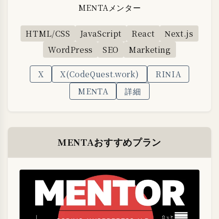
MENTAメンター
HTML/CSS
JavaScript
React
Next.js
WordPress
SEO
Marketing
X
X(CodeQuest.work)
RINIA
MENTA
詳細
MENTAおすすめプラン