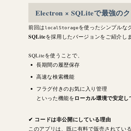
Electron × SQLite
前回は
を使ったシンプルな
localStorage
SQLite
を採用したバージョンをご紹介し
SQLiteを使うことで、
長期間の履歴保存
高速な検索機能
フラグ付きのお気に入り管理
ローカル環境で安定し
といった機能を
✔ コードは非公開にしている理由
このアプリは、既に有料で販売されてい