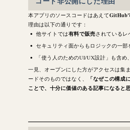
コード非公開にした理由
GitHu
本アプリのソースコードはあえて
理由は以下の通りです：
有料で販売
他サイトでは
されているレ
セキュリティ面からもロジックの一部
「使う人のためのUI/UX設計」も含
一見、オープンにした方がアクセスは集
「なぜこの構成
ードそのものではなく、
ことで、十分に価値のある記事になると