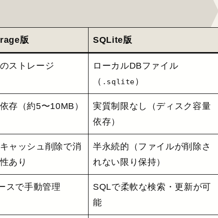
orage版
SQLite版
のストレージ
ローカルDBファイル
（
）
.sqlite
依存（約5〜10MB）
実質制限なし（ディスク容量
依存）
キャッシュ削除で消
半永続的（ファイルが削除さ
性あり
れない限り保持）
ベースで手動管理
SQLで柔軟な検索・更新が可
能