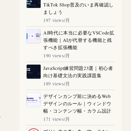
TikTok Shop普及のいま再確認し
ましょう
197 views/月
AI時代に本当に必要なVSCode拡
張機能｜AIが代替する機能と残
すべき拡張機能
190 views/月
JavaScript練習問題23選｜初心者
向け基礎文法の実践課題集
189 views/月
デザインカンプ前に決めるWeb
デザインのルール｜ウィンドウ
幅・コンテンツ幅・カラム設計
171 views/月