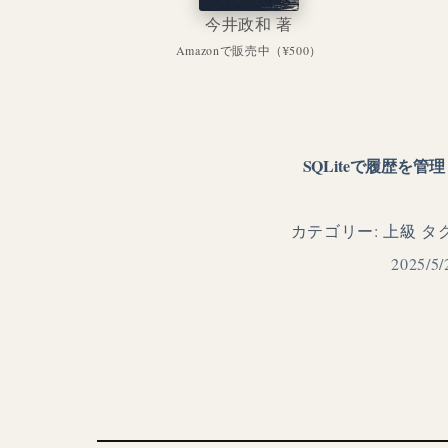
今井政和 著
Amazonで販売中（¥500）
SQLiteで履歴を管
カテゴリー:
上級
タ
2025/5/