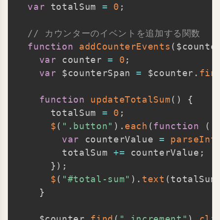
var
 totalSum 
=
0
;
// カウンターのイベントを追加する関数
function
addCounterEvents
(
$counte
var
 counter 
=
0
;
var
 $counterSpan 
=
 $counter
.
fin
function
updateTotalSum
(
)
{
      totalSum 
=
0
;
$
(
".button"
)
.
each
(
function
(
)
var
 counterValue 
=
parseInt
        totalSum 
+=
 counterValue
;
}
)
;
$
(
"#total-sum"
)
.
text
(
totalSum
}
    $counter
.
find
(
".increment"
)
.
cli