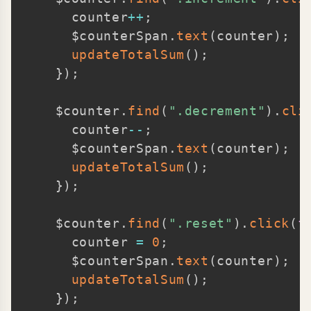
      counter
++
;
      $counterSpan
.
text
(
counter
)
;
updateTotalSum
(
)
;
}
)
;
    $counter
.
find
(
".decrement"
)
.
cli
      counter
--
;
      $counterSpan
.
text
(
counter
)
;
updateTotalSum
(
)
;
}
)
;
    $counter
.
find
(
".reset"
)
.
click
(
f
      counter 
=
0
;
      $counterSpan
.
text
(
counter
)
;
updateTotalSum
(
)
;
}
)
;