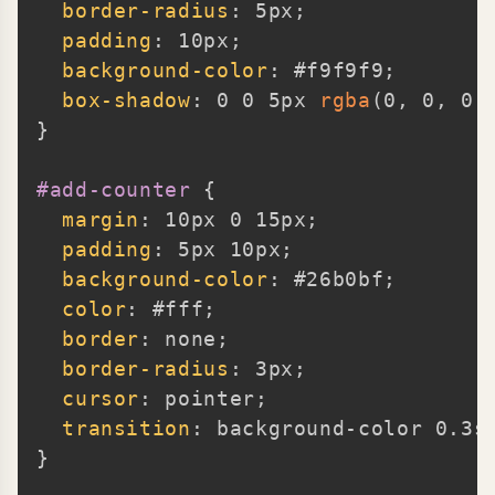
border-radius
:
 5px
;
padding
:
 10px
;
background-color
:
 #f9f9f9
;
box-shadow
:
 0 0 5px 
rgba
(
0
,
 0
,
 0
,
}
#add-counter
{
margin
:
 10px 0 15px
;
padding
:
 5px 10px
;
background-color
:
 #26b0bf
;
color
:
 #fff
;
border
:
 none
;
border-radius
:
 3px
;
cursor
:
 pointer
;
transition
:
 background-color 0.3s
}