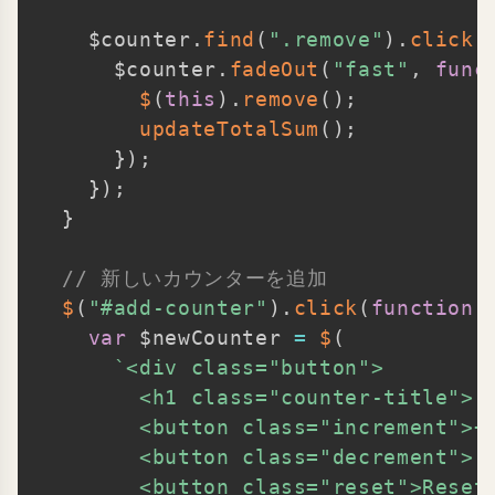
    $counter
.
find
(
".remove"
)
.
click
(
      $counter
.
fadeOut
(
"fast"
,
func
$
(
this
)
.
remove
(
)
;
updateTotalSum
(
)
;
}
)
;
}
)
;
}
// 新しいカウンターを追加
$
(
"#add-counter"
)
.
click
(
function
var
 $newCounter 
=
$
(
`
<div class="button">

        <h1 class="counter-title">: 
        <button class="increment">+<
        <button class="decrement">-<
        <button class="reset">Reset<