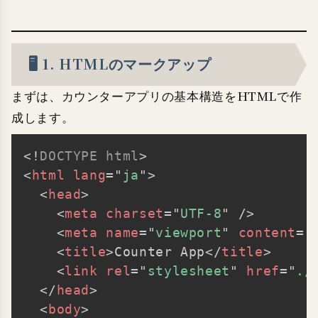
🖥️ 1. HTMLのマークアップ
まずは、カウンターアプリの基本構造をHTMLで作
成します。
<!
DOCTYPE
html
>
Copy
<
html
lang
=
"
ja
"
>
<
head
>
<
meta
charset
=
"
UTF-8
"
/>
<
meta
name
=
"
viewport
"
content
=
"
<
title
>
Counter App
</
title
>
<
link
rel
=
"
stylesheet
"
href
=
"
./
</
head
>
<
body
>