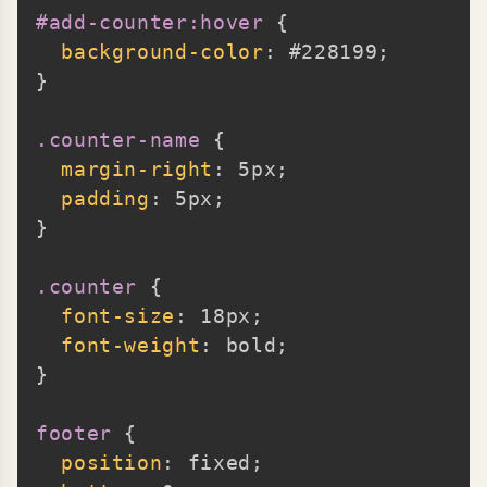
#add-counter:hover
{
background-color
:
 #228199
;
}
.counter-name
{
margin-right
:
 5px
;
padding
:
 5px
;
}
.counter
{
font-size
:
 18px
;
font-weight
:
 bold
;
}
footer
{
position
:
 fixed
;