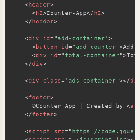
<
header
>
<
h2
>
Counter-App
</
h2
>
</
header
>
<
div
id
=
"
add-container
"
>
<
button
id
=
"
add-counter
"
>
Add 
<
div
id
=
"
total-container
"
>
Tot
</
div
>
<
div
class
=
"
ads-container
"
>
</
di
<
footer
>
      ©Counter App | Created by 
<
a
</
footer
>
<
script
src
=
"
https://code.jquer
<
script
src
=
"
./js/script.js
"
>
</