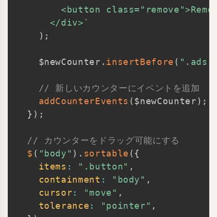
        <button class="remove">Remov
      </div>
`
)
;
    $newCounter
.
insertBefore
(
".ads-
// 新しいカウンターにイベントを追加
addCounterEvents
(
$newCounter
)
;
}
)
;
// カウンターをドラッグ可能にする
$
(
"body"
)
.
sortable
(
{
items
:
".button"
,
containment
:
"body"
,
cursor
:
"move"
,
tolerance
:
"pointer"
,