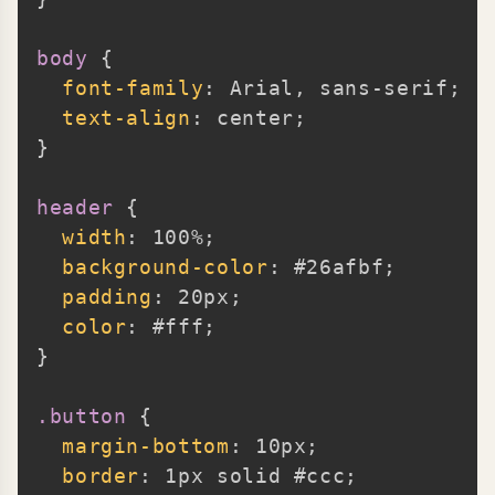
body
{
font-family
:
 Arial
,
 sans-serif
;
text-align
:
 center
;
}
header
{
width
:
 100%
;
background-color
:
 #26afbf
;
padding
:
 20px
;
color
:
 #fff
;
}
.button
{
margin-bottom
:
 10px
;
border
:
 1px solid #ccc
;