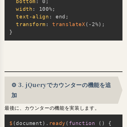
bottom
:
 0
;
width
:
 100%
;
text-align
:
 end
;
transform
:
translateX
(
-2%
)
;
}
⚙️ 3. jQueryでカウンターの機能を追
加
最後に、カウンターの機能を実装します。
$
(
document
)
.
ready
(
function
(
)
{
Copy