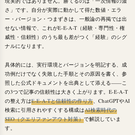
現実的ではありません。勝てるのは「一次情報の濃
さ」です。自分が実際に動かして得た数値・エラ
ー・バージョン・つまずきは、一般論の再掲では出
せない情報で、これがE-E-A-T（経験・専門性・権
威性・信頼性）のうち最も差がつく「経験」のシグ
ナルになります。
具体的には、実行環境とバージョンを明記する、成
功例だけでなく失敗した手順とその原因を書く、参
照した公式ドキュメントを出典として添える——こ
の3つで記事の信頼性は大きく上がります。E-E-A-T
の整え方は
E-E-A-Tと信頼性の作り方
、ChatGPTやAI
検索に引用されやすくする構成は
AI検索時代の
SEO（クエリファンアウト対策）
で解説していま
す。