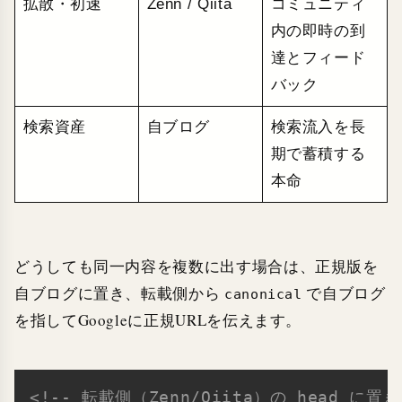
拡散・初速
Zenn / Qiita
コミュニティ
内の即時の到
達とフィード
バック
検索資産
自ブログ
検索流入を長
期で蓄積する
本命
どうしても同一内容を複数に出す場合は、正規版を
自ブログに置き、転載側から
で自ブログ
canonical
を指してGoogleに正規URLを伝えます。
<!-- 転載側（Zenn/Qiita）の head に
Copy