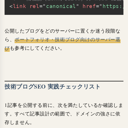
<
link
rel
=
"
canonical
"
href
=
"
https:/
公開したブログをどのサーバーに置くか迷う段階な
ら、
ポートフォリオ・技術ブログ向けのサーバー選
び
も参考にしてください。
技術ブログSEO 実践チェックリスト
1記事を公開する前に、次を満たしているか確認しま
す。すべて記事設計の範囲で、ドメインの強さに依
存しません。