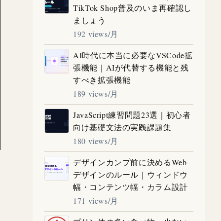
TikTok Shop普及のいま再確認し
ましょう
192 views/月
AI時代に本当に必要なVSCode拡
張機能｜AIが代替する機能と残
すべき拡張機能
189 views/月
JavaScript練習問題23選｜初心者
向け基礎文法の実践課題集
180 views/月
デザインカンプ前に決めるWeb
デザインのルール｜ウィンドウ
幅・コンテンツ幅・カラム設計
171 views/月