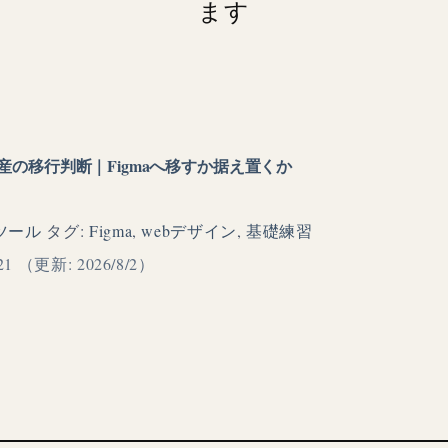
ます
D資産の移行判断｜Figmaへ移すか据え置くか
ツール
タグ:
Figma
,
webデザイン
,
基礎練習
21
（更新: 2026/8/2）