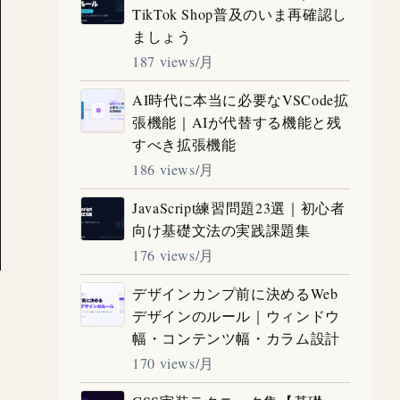
TikTok Shop普及のいま再確認し
ましょう
187 views/月
AI時代に本当に必要なVSCode拡
張機能｜AIが代替する機能と残
すべき拡張機能
186 views/月
JavaScript練習問題23選｜初心者
向け基礎文法の実践課題集
176 views/月
デザインカンプ前に決めるWeb
デザインのルール｜ウィンドウ
幅・コンテンツ幅・カラム設計
170 views/月